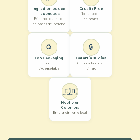
Ingredientes que
Cruelty Free
reconoces
No testado en
Modo de uso:
Evitamos químicos
animales
derivados del petróleo
♻️
🔒
Eco Packaging
Garantía 30 días
Empaque
O te devolvemos el
biodegradable
dinero
🇨🇴
Hecho en
Colombia
Emprendimiento local