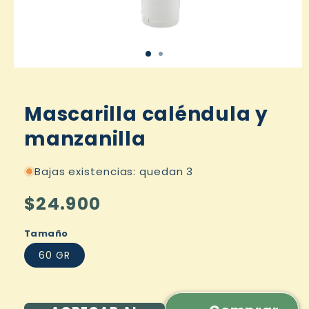
Mascarilla caléndula y
manzanilla
Bajas existencias: quedan 3
Precio
$24.900
habitual
Tamaño
60 GR