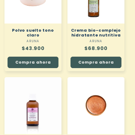
Polvo suelto tono
Crema bio-complejo
claro
hidratante nutritiva
ARUNA
Proveedor:
ARUNA
Proveedor:
Precio
$43.900
Precio
$68.900
habitual
habitual
Compra ahora
Compra ahora