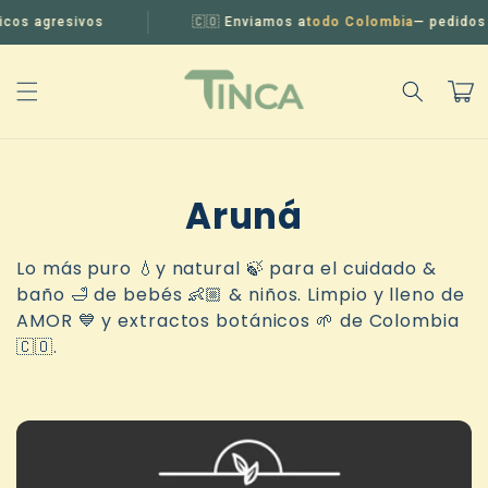
Ir
directamente
 agresivos
🇨🇴 Enviamos a
todo Colombia
— pedidos en 
al contenido
Carrit
C
Aruná
o
Lo más puro 💧y natural 🍃 para el cuidado &
baño 🛁 de bebés 👶🏼 & niños. Limpio y lleno de
l
AMOR 💙 y extractos botánicos 🌱 de Colombia
e
🇨🇴.
c
c