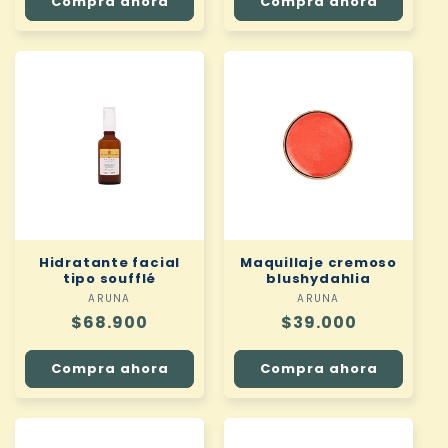
Compra ahora
Compra ahora
Hidratante facial
Maquillaje cremoso
tipo soufflé
blushydahlia
ARUNA
Proveedor:
ARUNA
Proveedor:
Precio
$68.900
Precio
$39.000
habitual
habitual
Compra ahora
Compra ahora