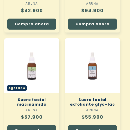
ARUNA
Proveedor:
ARUNA
Proveedor:
Precio
$42.900
Precio
$94.900
habitual
habitual
Compra ahora
Compra ahora
Agotado
Suero facial
Suero facial
niacinamida
exfoliante glyc+lac
ARUNA
Proveedor:
ARUNA
Proveedor:
Precio
$57.900
Precio
$55.900
habitual
habitual