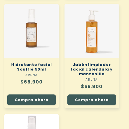
Hidratante facial
Jabón limpiador
Soufflé 50ml
facial caléndula y
manzanilla
ARUNA
Proveedor:
ARUNA
Proveedor:
Precio
$68.900
Precio
$55.900
habitual
habitual
Compra ahora
Compra ahora