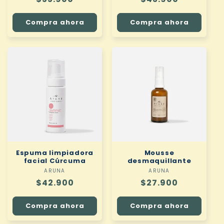
habitual
habitual
Compra ahora
Compra ahora
Espuma limpiadora
Mousse
facial Cúrcuma
desmaquillante
ARUNA
Proveedor:
ARUNA
Proveedor:
Precio
$42.900
Precio
$27.900
habitual
habitual
Compra ahora
Compra ahora