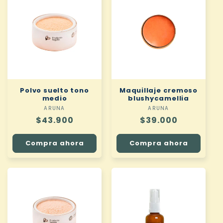
Polvo suelto tono
Maquillaje cremoso
medio
blushycamellia
ARUNA
Proveedor:
ARUNA
Proveedor:
Precio
$43.900
Precio
$39.000
habitual
habitual
Compra ahora
Compra ahora