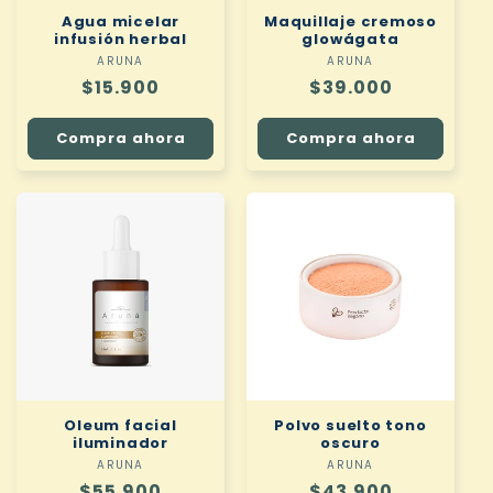
Agua micelar
Maquillaje cremoso
infusión herbal
glowágata
ARUNA
Proveedor:
ARUNA
Proveedor:
Precio
$15.900
Precio
$39.000
habitual
habitual
Compra ahora
Compra ahora
Oleum facial
Polvo suelto tono
iluminador
oscuro
ARUNA
Proveedor:
ARUNA
Proveedor:
Precio
$55.900
Precio
$43.900