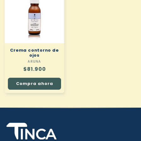
Crema contorno de
ojos
ARUNA
Proveedor:
Precio
$81.900
habitual
Compra ahora