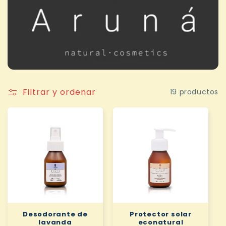
i
ó
n
:
Filtrar y ordenar
19 productos
Desodorante de
Protector solar
lavanda
econatural