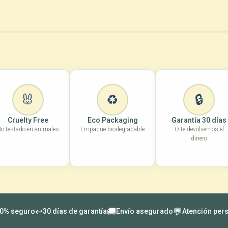
Modo de u
🐰
♻️
🔒
Cruelty Free
Eco Packaging
Garantía 30 días
o testado en animales
Empaque biodegradable
O te devolvemos el
dinero
↩️
🚚
💬
0% seguro
30 días de garantía
Envío asegurado
Atención per