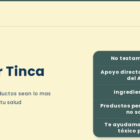
No testam
 Tinca
Apoyo direct
del
Ingredie
ductos sean lo mas
tu salud
Productos pe
no s
Te ayudamos
tóxico 