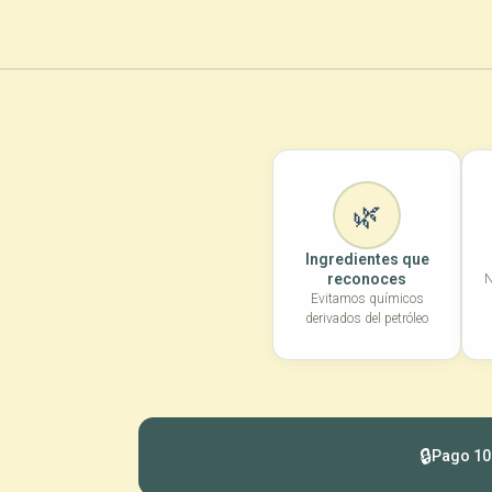
🌿
Ingredientes que
reconoces
N
Evitamos químicos
derivados del petróleo
🔒
Pago 10