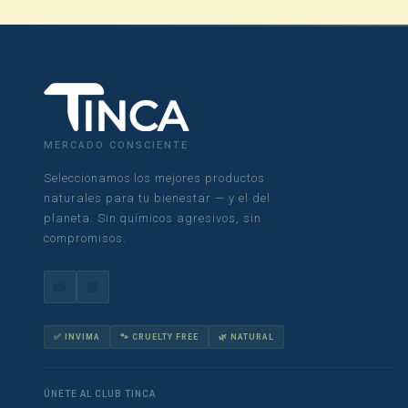
MERCADO CONSCIENTE
Seleccionamos los mejores productos
naturales para tu bienestar — y el del
planeta. Sin químicos agresivos, sin
compromisos.
📸
📘
✅ INVIMA
🐾 CRUELTY FREE
🌿 NATURAL
ÚNETE AL CLUB TINCA