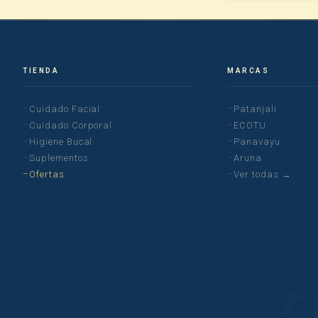
TIENDA
MARCAS
Cuidado Facial
Patanjali
Cuidado Corporal
ECOTU
Higiene Bucal
Panavayu
Suplementos
Aruna
Ofertas
Ver todas →