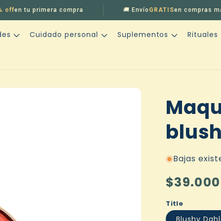
en tu primera compra
🚚 Envío
GRATIS
en compras mayore
des
Cuidado personal
Suplementos
Rituales
Maqu
blus
Bajas exist
Precio
$39.000
habitual
Title
Blushy Dah