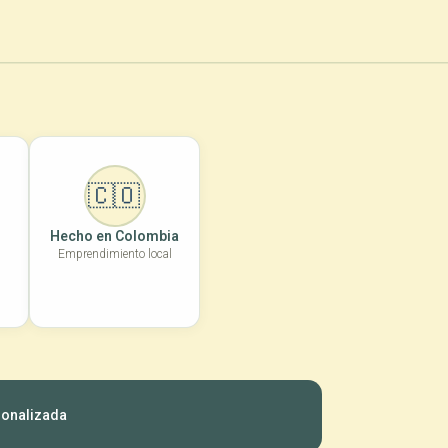
so:
🇨🇴
Hecho en Colombia
Emprendimiento local
sonalizada