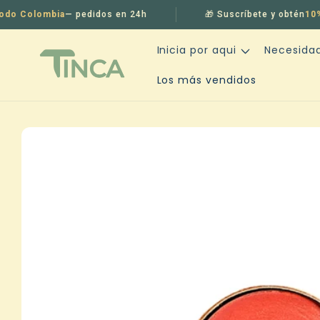
Ir
directamente
Colombia
— pedidos en 24h
🎁 Suscríbete y obtén
10% off
al contenido
Inicia por aqui
Necesida
Los más vendidos
Ir
directamente
a la
información
del producto