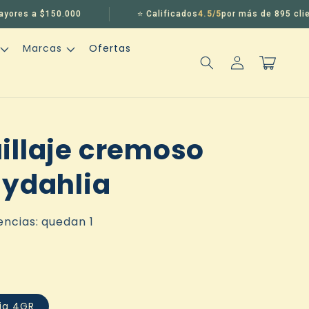
s a $150.000
⭐ Calificados
4.5/5
por más de 895 clientes
Marcas
Ofertas
Iniciar
Carrito
sesión
illaje cremoso
hydahlia
encias: quedan 1
lia 4GR