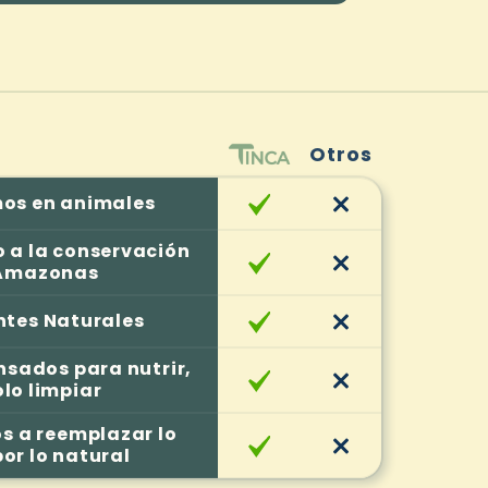
Otros
os en animales
o a la conservación
 Amazonas
ntes Naturales
nsados para nutrir,
olo limpiar
 a reemplazar lo
por lo natural