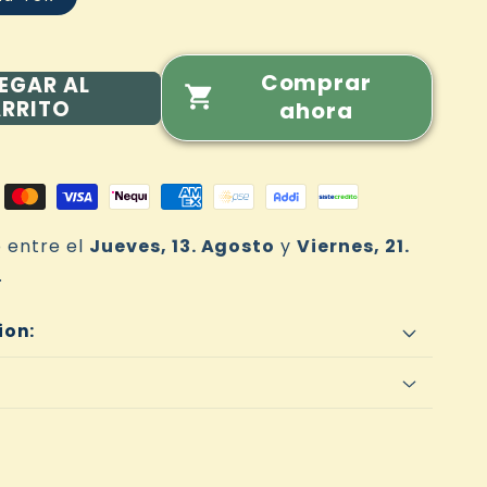
Comprar
EGAR AL
RRITO
ahora
 entre el
Jueves, 13. Agosto
y
Viernes, 21.
.
ion: