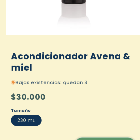
Acondicionador Avena &
miel
Bajas existencias: quedan 3
Precio
$30.000
habitual
Tamaño
230 mL