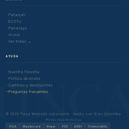
grasos
cabello dijera: ‘gracias’.”
Fragancia suave y
✅
“Hueles bien… sin que
Patanjali
cálida (no
te pregunten qué colonia
ECOTU
perfumada)
llevas.”
Panavayu
Aruna
Ver todas →
“Tu mente no puede
AYUDA
parar. Pero tu cuerpo sí
puede descansar.
Nuestra filosofía
Política de envíos
Cada vez que aplicas este
Cambios y devoluciones
acondicionador, tu cuero
Preguntas frecuentes
cabelludo se relaja… y tú,
un poco más.”
© 2026 Tinca Mercado consciente · Hecho con 💚 en Colombia
Privacidad
Términos
VISA
Mastercard
Nequi
PSE
ADDI
Sistecredito